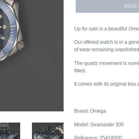
SOLD
Up for sale is a beautiful Om
Our offered watch is in a gene
of wear remaining unpolished
The quartz movement is runnin
fitted.
It comes with its original bo
Brand: Omega
Model: Seamaster 300
Reference: 25418000