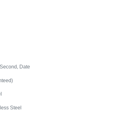
 Second, Date
nteed)
l
less Steel